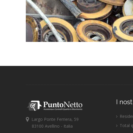
I nost
Residen
Largo Ponte Ferriera, 59
Total 
83100 Avellino - Italia