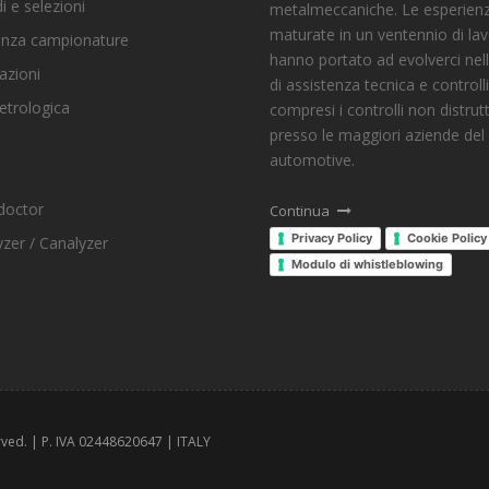
i e selezioni
metalmeccaniche. Le esperien
maturate in un ventennio di lav
enza campionature
hanno portato ad evolverci nell'
azioni
di assistenza tecnica e controlli
etrologica
compresi i controlli non distrutt
presso le maggiori aziende del
automotive.
doctor
Continua
Privacy Policy
Cookie Policy
zer / Canalyzer
Modulo di whistleblowing
erved. | P. IVA 02448620647 | ITALY