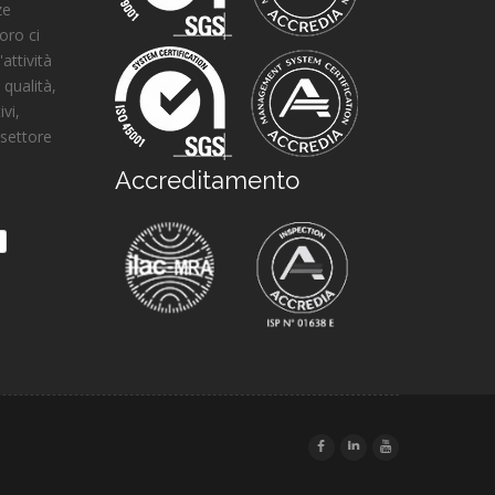
ze
oro ci
attività
 qualità,
ivi,
 settore
Accreditamento