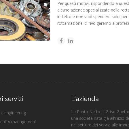
Per questi motivi, rispondendo a quest
alcune aziende specializzate nella rot
indietro e non vuoi spendere soldi per u
rottamazione: ci rivolgeremo a profession
ri servizi
L'azienda
La Punto Netto di Griso Gaetano
t engineering
una società nata già all'inizio 
quality management
nel settore dei servizi alle imp