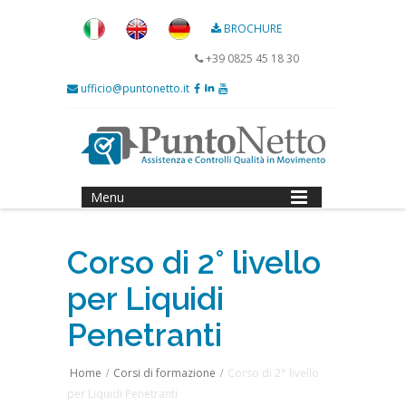
BROCHURE
+39 0825 45 18 30
ufficio@puntonetto.it
Menu
Corso di 2° livello
per Liquidi
Penetranti
Home
Corsi di formazione
Corso di 2° livello
/
/
per Liquidi Penetranti