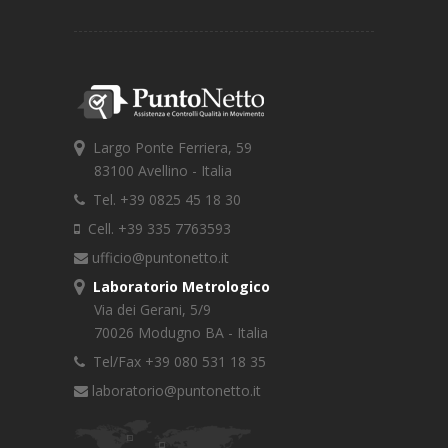
Largo Ponte Ferriera, 59
83100 Avellino - Italia
Tel. +39 0825 45 18 30
Cell. +39 335 7763593
ufficio@puntonetto.it
Laboratorio Metrologico
Via dei Gerani, 5/9
70026 Modugno BA - Italia
Tel/Fax +39 080 531 18 35
laboratorio@puntonetto.it