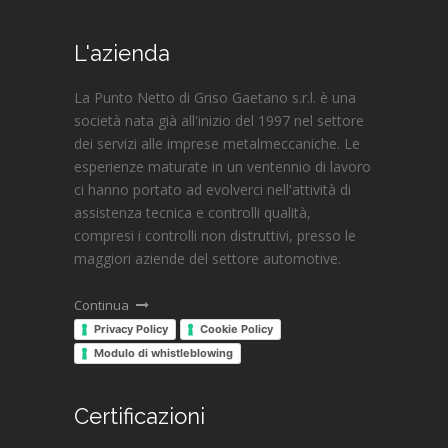
L'azienda
La Punto Netto di Griso Gaetano s.r.l. è una
società nata già all'inizio del 1997 nel settore
dei servizi alle imprese metalmeccaniche. Le
esperienze maturate in un ventennio di lavoro
ci hanno portato ad evolverci nell'attività di
assistenza tecnica e controlli qualità,
compresi i controlli non distruttivi, presso le
maggiori aziende del settore automotive.
Continua
Privacy Policy
Cookie Policy
Modulo di whistleblowing
Certificazioni