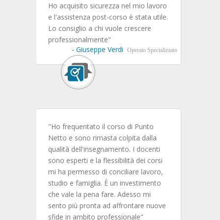
Ho acquisito sicurezza nel mio lavoro
lità
e l'assistenza post-corso è stata utile.
nto
Lo consiglio a chi vuole crescere
aggio.
professionalmente"
- Giuseppe Verdi
Operaio Specializzato
Neolaureato
one e
"Ho frequentato il corso di Punto
Netto e sono rimasta colpita dalla
 dei
qualità dell'insegnamento. I docenti
a step
sono esperti e la flessibilità dei corsi
r la
mi ha permesso di conciliare lavoro,
ei
studio e famiglia. È un investimento
che vale la pena fare. Adesso mi
sento più pronta ad affrontare nuove
rre di
sfide in ambito professionale"