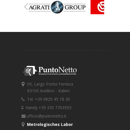
59, Largo Ponte Ferriera
83100 Avellino - Italien
Tel. +39 0825 45 18 30
Handy +39 335 7763593
ufficio@puntonetto.it
Metrologisches Labor