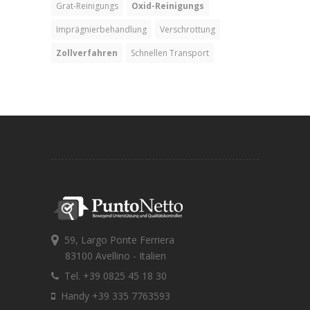
Grat-Reinigungs
Oxid-Reinigungs
Imprägnierbehandlung
Verschrottung
Zollverfahren
Schnellen Transport
59, Largo Ponte Ferriera
83100 Avellino - Italien
Tel. +39 0825 45 18 30
Handy +39 335 7763593