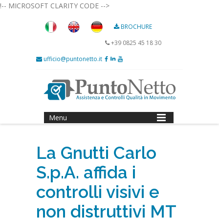
!-- MICROSOFT CLARITY CODE -->
BROCHURE
+39 0825 45 18 30
ufficio@puntonetto.it
Menu
La Gnutti Carlo
S.p.A. affida i
controlli visivi e
non distruttivi MT