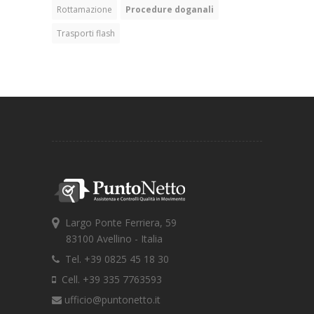
Rottamazione
Procedure doganali
Trasporti flash
Largo Ponte Ferriera, 59
83100 Avellino - Italia
Tel. +39 0825 45 18 30
Cell. +39 335 7763593
ufficio@puntonetto.it